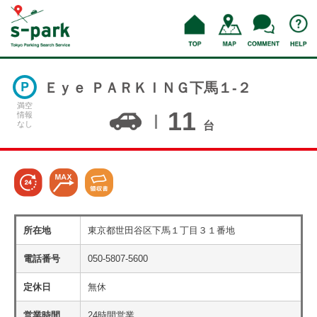
Ｅｙｅ ＰＡＲＫＩＮＧ下馬１‐２
満空
11
情報
なし
台
所在地
東京都世田谷区下馬１丁目３１番地
電話番号
050-5807-5600
定休日
無休
営業時間
24時間営業