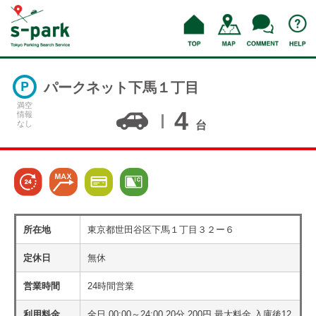
パークネット下馬１丁目
満空
4
情報
なし
台
所在地
東京都世田谷区下馬１丁目３２ー６
定休日
無休
営業時間
24時間営業
利用料金
全日 00:00～24:00 20分 200円 最大料金 入庫後12