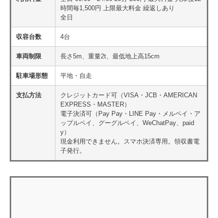
時間毎1,500円 上限最大料金 繰返しあり
全日
収容台数
4台
車両制限
長さ5m、重量2t、最低地上高15cm
駐車場形態
平地・自走
支払方法
クレジットカード可（VISA・JCB・AMERICAN
EXPRESS・MASTER）
電子決済可（Pay Pay・LINE Pay・メルペイ・ア
ップルペイ、グーグルペイ、WeChatPay、paid
y）
現金利用できません。スマホ決済専用。領収書電
子発行。