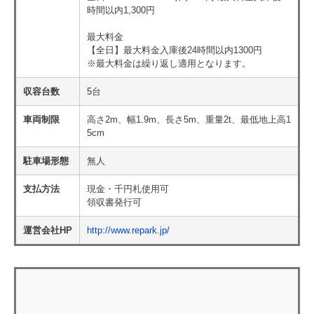
時間以内1,300円
最大料金
【全日】最大料金入庫後24時間以内1300円
※最大料金は繰り返し適用となります。
収容台数
5台
車両制限
高さ2m、幅1.9m、長さ5m、重量2t、最低地上高1
5cm
駐車場形態
無人
支払方法
現金・千円札使用可
領収書発行可
運営会社HP
http://www.repark.jp/