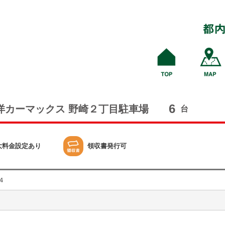
6
洋カーマックス 野崎２丁目駐車場
台
大料金設定あり
領収書発行可
４