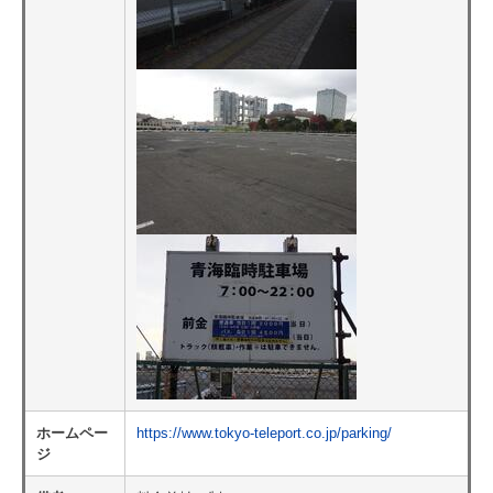
ホームペー
https://www.tokyo-teleport.co.jp/parking/
ジ