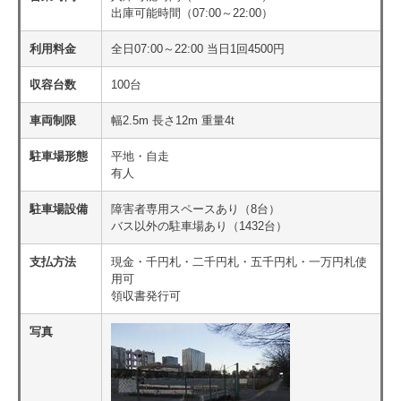
出庫可能時間（07:00～22:00）
利用料金
全日07:00～22:00 当日1回4500円
収容台数
100台
車両制限
幅2.5m 長さ12m 重量4t
駐車場形態
平地・自走
有人
駐車場設備
障害者専用スペースあり（8台）
バス以外の駐車場あり（1432台）
支払方法
現金・千円札・二千円札・五千円札・一万円札使
用可
領収書発行可
写真