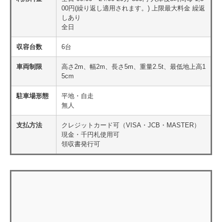
00円(繰り返し適用されます。) 上限最大料金 繰返
しあり
全日
収容台数
6台
車両制限
高さ2m、幅2m、長さ5m、重量2.5t、最低地上高1
5cm
駐車場形態
平地・自走
無人
支払方法
クレジットカード可（VISA・JCB・MASTER）
現金・千円札使用可
領収書発行可