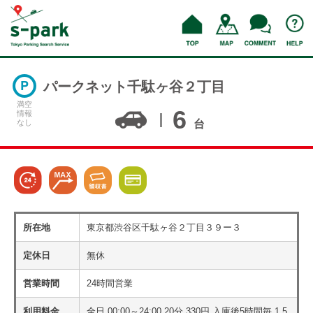
パークネット千駄ヶ谷２丁目
満空
6
情報
なし
台
所在地
東京都渋谷区千駄ヶ谷２丁目３９ー３
定休日
無休
営業時間
24時間営業
利用料金
全日 00:00～24:00 20分 330円 入庫後5時間毎 1,5