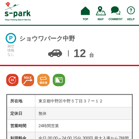
ショウワパーク中野
満空
12
情報
なし
台
所在地
東京都中野区中野５丁目３７ー１２
定休日
無休
営業時間
24時間営業
利用料金
全日 00:00～24:00 15分 300円 最大入庫から7時間