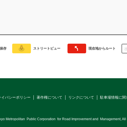
保存
ストリートビュー
現在地からルート
ライバシーポリシー
著作権について
リンクについて
駐車場情報に関
kyo Metropolitan
Public Corporation
for Road Improvement and
Management, All r