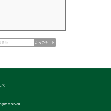
からのルート
して
ights reserved.