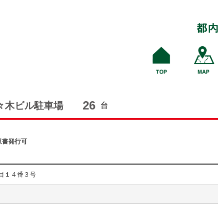
26
々木ビル駐車場
台
収書発行可
目１４番３号