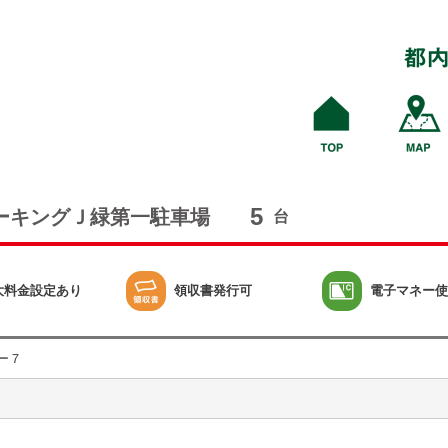
5
ーキングＪ緑第一駐車場
台
大料金設定あり
領収書発行可
電子マネー使
ー７