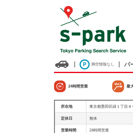
パ
満空情報なし
24時間営業
最
所在地
東京都墨田区緑１丁目８
定休日
無休
営業時間
24時間営業