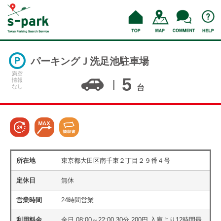
パーキングＪ洗足池駐車場
満空
5
情報
なし
台
所在地
東京都大田区南千束２丁目２９番４号
定休日
無休
営業時間
24時間営業
利用料金
全日 08:00～22:00 30分 200円 入庫より12時間最