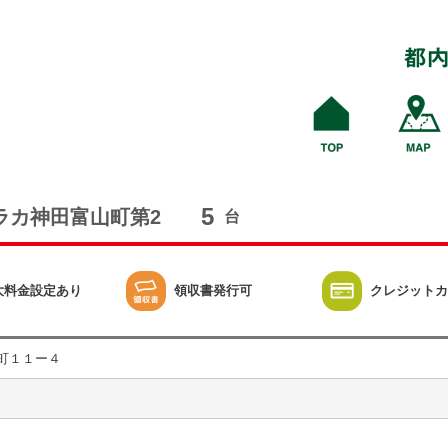
5
ラカ神田富山町第2
台
大料金設定あり
領収書発行可
クレジットカ
町１１ー４