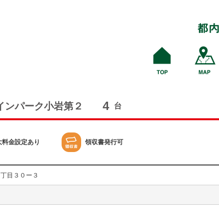
4
インパーク小岩第２
台
大料金設定あり
領収書発行可
１丁目３０ー３