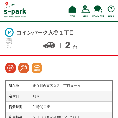
コインパーク入谷１丁目
満空
2
情報
なし
台
所在地
東京都台東区入谷１丁目９ー４
定休日
無休
営業時間
24時間営業
利用料金
全日 00:00～24:00 15分 200円