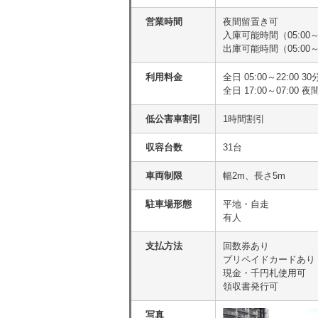
営業時間
夜間留置き可
入庫可能時間（05:00～2
出庫可能時間（05:00～2
利用料金
全日 05:00～22:00 30
全日 17:00～07:00 夜
低公害車割引
1時間割引
収容台数
31台
車両制限
幅2m、長さ5m
駐車場形態
平地・自走
有人
支払方法
回数券あり
プリペイドカードあり
現金・千円札使用可
領収書発行可
写真