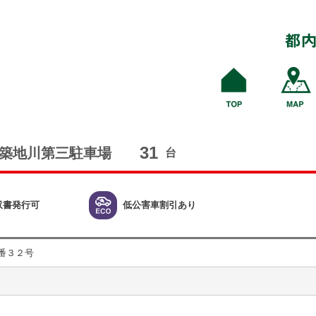
31
築地川第三駐車場
台
収書発行可
低公害車割引あり
番３２号