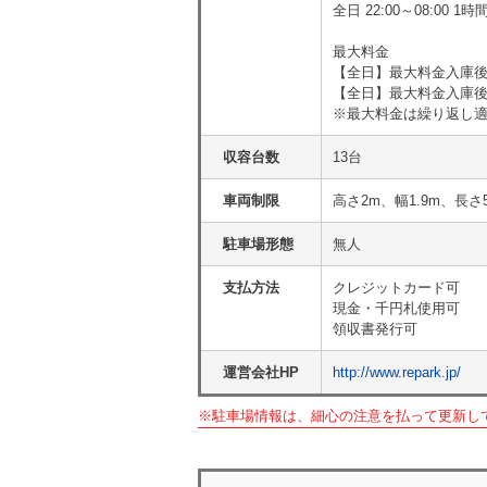
全日 22:00～08:00 
最大料金
【全日】最大料金入庫後6
【全日】最大料金入庫後1
※最大料金は繰り返し
収容台数
13台
車両制限
高さ2m、幅1.9m、長さ
駐車場形態
無人
支払方法
クレジットカード可
現金・千円札使用可
領収書発行可
運営会社HP
http://www.repark.jp/
※駐車場情報は、細心の注意を払って更新し