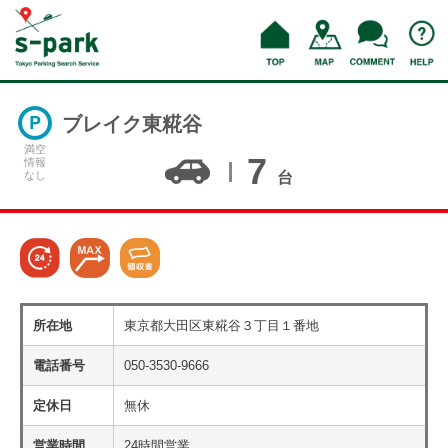
ブレイク東糀谷
満空
7
情報
なし
台
所在地
東京都大田区東糀谷３丁目１番地
電話番号
050-3530-9666
定休日
無休
営業時間
24時間営業