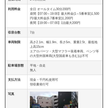
利用料金
全日 オールタイム30分200円
昼間【07:00～19:00】最大料金(1～5番車室)1,500
円/最大料金(6.7番車室)1,200円
夜間【19:00～07:00】1泊最大200円
収容台数
7台
車両制限
高さ2.1m、幅1.9m、長さ5m、重量2.5t、最低地
上高15cm
エアロパーツ・大型マフラー装着車両、ベンツ等
の大型外国車両(大型国産車も含む)は不可
駐車場形態
平地・自走
無人
支払方法
現金・千円札使用可
領収書発行可
写真