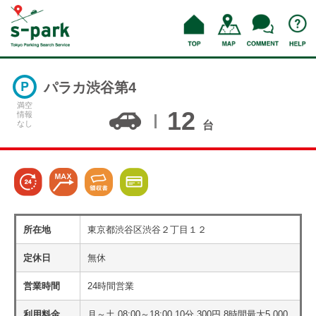
パラカ渋谷第4
満空
12
情報
なし
台
所在地
東京都渋谷区渋谷２丁目１２
定休日
無休
営業時間
24時間営業
利用料金
月～土 08:00～18:00 10分 300円 8時間最大5,000