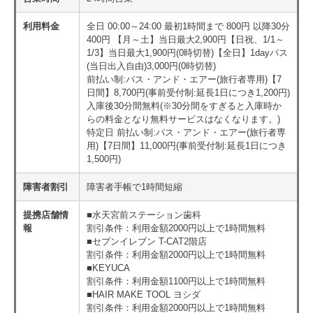
利用料金
全日 00:00～24:00 最初1時間まで 800円 以降30分
400円 【月～土】当日最大2,900円【日祝、1/1～
1/3】当日最大1,900円(0時切替)【全日】1dayパス
(当日出入自由)3,000円(0時切替)
前払い制:バス・アンド・エアー(旅行者専用)【7
日間】8,700円(事前受付制:延長1日につき1,200円)
入庫後30分間無料(※30分間をすぎると入庫時か
らの料金となり無料サービスはなくなります。)
特定日 前払い制:バス・アンド・エアー(旅行者専
用)【7日間】11,000円(事前受付制:延長1日につき
1,500円)
障害者割引
障害者手帳で1時間短縮
提携店舗情
■水天宮前ステーション歯科
報
割引条件：利用金額2000円以上で1時間無料
■セブンイレブン T-CAT2階店
割引条件：利用金額2000円以上で1時間無料
■KEYUCA
割引条件：利用金額1100円以上で1時間無料
■HAIR MAKE TOOL ヨシダ
割引条件：利用金額2000円以上で1時間無料