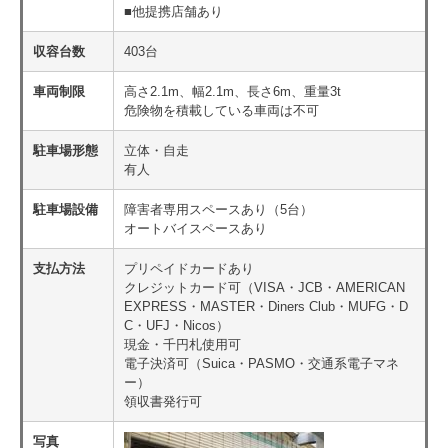
■他提携店舗あり
収容台数
403台
車両制限
高さ2.1m、幅2.1m、長さ6m、重量3t
危険物を積載している車両は不可
駐車場形態
立体・自走
有人
駐車場設備
障害者専用スペースあり（5台）
オートバイスペースあり
支払方法
プリペイドカードあり
クレジットカード可（VISA・JCB・AMERICAN
EXPRESS・MASTER・Diners Club・MUFG・D
C・UFJ・Nicos）
現金・千円札使用可
電子決済可（Suica・PASMO・交通系電子マネ
ー）
領収書発行可
写真