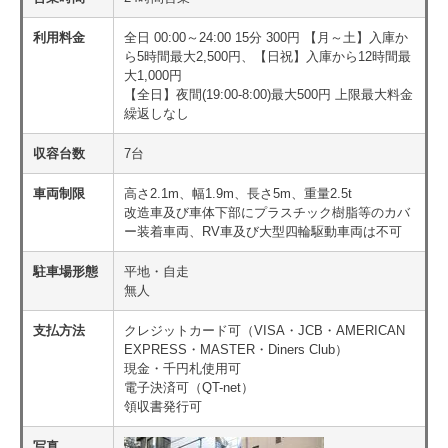
利用料金
全日 00:00～24:00 15分 300円 【月～土】入庫か
ら5時間最大2,500円、【日祝】入庫から12時間最
大1,000円
【全日】夜間(19:00-8:00)最大500円 上限最大料金
繰返しなし
収容台数
7台
車両制限
高さ2.1m、幅1.9m、長さ5m、重量2.5t
改造車及び車体下部にプラスチック樹脂等のカバ
ー装着車両、RV車及び大型四輪駆動車両は不可
駐車場形態
平地・自走
無人
支払方法
クレジットカード可（VISA・JCB・AMERICAN
EXPRESS・MASTER・Diners Club）
現金・千円札使用可
電子決済可（QT-net）
領収書発行可
写真