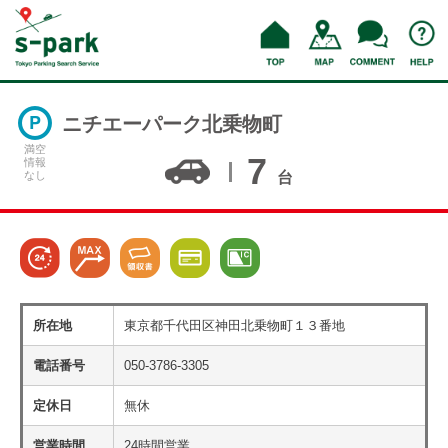
ニチエーパーク北乗物町
満空
7
情報
なし
台
所在地
東京都千代田区神田北乗物町１３番地
電話番号
050-3786-3305
定休日
無休
営業時間
24時間営業