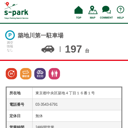
築地川第一駐車場
満空
197
情報
なし
台
所在地
東京都中央区築地４丁目１６番１号
電話番号
03-3543-6791
定休日
無休
営業時間
24時間営業