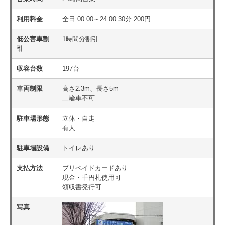
利用料金
全日 00:00～24:00 30分 200円
低公害車割
1時間分割引
引
収容台数
197台
車両制限
高さ2.3m、長さ5m
二輪車不可
駐車場形態
立体・自走
有人
駐車場設備
トイレあり
支払方法
プリペイドカードあり
現金・千円札使用可
領収書発行可
写真