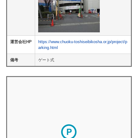
運営会社HP
https://www.chuoku-toshiseibikosha.or.jp/project/p
arking.html
備考
ゲート式