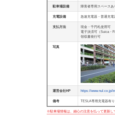
駐車場設備
障害者専用スペースあ
充電設備
急速充電器・普通充電器
支払方法
現金・千円札使用可
電子決済可（Suica・P
領収書発行可
写真
運営会社HP
https://www.nul.co.jp/i
備考
TESLA専用充電器有り
※駐車場情報は、細心の注意を払って更新し