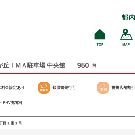
950
が丘ＩＭＡ駐車場 中央館
台
大料金設定あり
領収書発行可
提携店舗割引
・PHV充電可
丁目１番１号