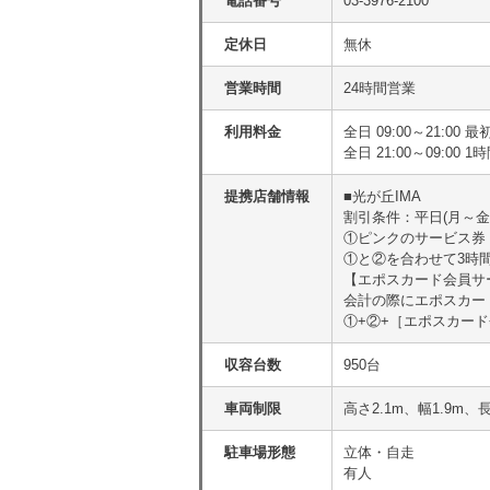
電話番号
03-3976-2100
定休日
無休
営業時間
24時間営業
利用料金
全日 09:00～21:00 
全日 21:00～09:00 1
提携店舗情報
■光が丘IMA
割引条件：平日(月～金
①ピンクのサービス券
①と②を合わせて3時
【エポスカード会員サ
会計の際にエポスカード
①+②+［エポスカード
収容台数
950台
車両制限
高さ2.1m、幅1.9m、
駐車場形態
立体・自走
有人