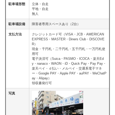
駐車場形態
立体・自走
平地・自走
無人
駐車場設備
障害者専用スペースあり（2台）
支払方法
クレジットカード可（VISA・JCB・AMERICAN
EXPRESS・MASTER・Diners Club・DISCOVE
R）
現金・千円札・二千円札・五千円札・一万円札使
用可
電子決済可（Suica・PASMO・ICOCA・楽天Ed
y・nanaco・WAON・iD・Quick Pay・Pay Pay・
楽天ペイ・ｄ払い・メルペイ・交通系電子マネ
ー・Google PAY・Apple PAY・auPAY・WeChatP
ay・Alipay）
領収書発行可
写真