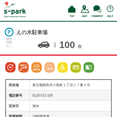
えの木駐車場
満空
100
情報
なし
台
所在地
東京都調布市小島町１丁目１７番４号
電話番号
0120-572-105
定休日
無休
営業時間
24時間営業