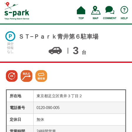
ＳＴ−Ｐａｒｋ青井第６駐車場
満空
3
情報
なし
台
所在地
東京都足立区青井３丁目２
電話番号
0120-090-005
定休日
無休
営業時間
24時間営業