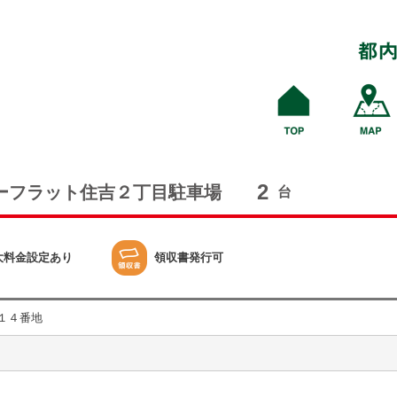
2
ーフラット住吉２丁目駐車場
台
大料金設定あり
領収書発行可
１４番地