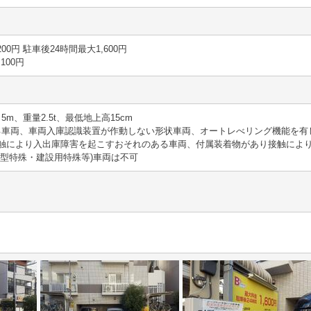
分 200円 駐車後24時間最大1,600円
 100円
さ5m、重量2.5t、最低地上高15cm
える車両、車両入庫認識装置が作動しない形状車両、オートレべリング機能を
触により入出庫障害を起こすおそれのある車両、付属装着物があり接触によ
大型特殊・建設用特殊等)車両は不可