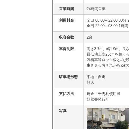
営業時間
24時間営業
利用料金
全日 08:00～22:00 30
全日 22:00～08:00 1時間
収容台数
2台
車両制限
高さ3.7m、幅1.9m、長
最低地上高25cmを超
装着車等ロック板との接
生させるおそれがある(
駐車場形態
平地・自走
無人
支払方法
現金・千円札使用可
領収書発行可
写真