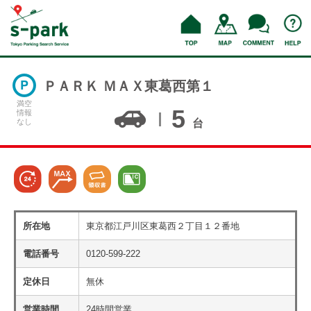
ＰＡＲＫ ＭＡＸ東葛西第１
満空
5
情報
なし
台
所在地
東京都江戸川区東葛西２丁目１２番地
電話番号
0120-599-222
定休日
無休
営業時間
24時間営業