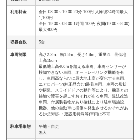
利用料金
全日 08:00～19:00 20分 100円 入庫後24時間最大
1,100円
全日 19:00～08:00 1時間 100円 夜間(19:00～8:00)
最大400円
収容台数
5台
車両制限
高さ2.2m、幅1.8m、長さ4.8m、重量2t、最低地
上高15cm
最低地上高40cmを超える車両、車両センサーが
検知できない車両、オートレべリング機能を有
し、車両高ならびに最大地上高が変化する車両、
エアロパーツ(純正品含む)装着車両、車両の形状
や構造、スライドドアの動作等により、機器との
接触で障害を起こすおそれがある車両、違法改造
車両、付属装着物があり接触により駐車場施設、
機器、他の自動車に損傷を発生させるおそれがあ
る(大型特殊・建設用特殊等)車両は不可
駐車場形態
平地・自走
無人