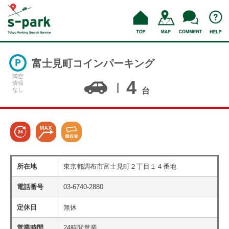
富士見町コインパーキング
満空
4
情報
なし
台
所在地
東京都調布市富士見町２丁目１４番地
電話番号
03-6740-2880
定休日
無休
営業時間
24時間営業