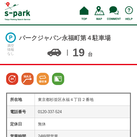
パークジャパン永福町第４駐車場
満空
19
情報
なし
台
所在地
東京都杉並区永福４丁目２番地
電話番号
0120-337-524
定休日
無休
営業時間
24時間営業