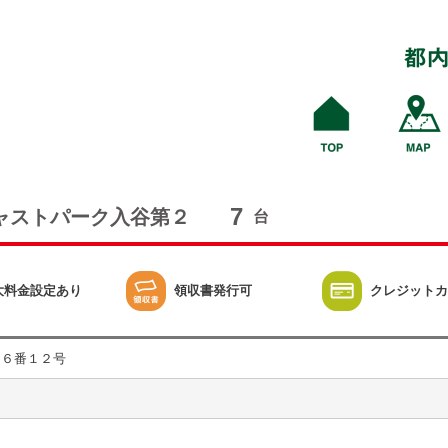
7
ャストパーク入谷第２
台
大料金設定あり
領収書発行可
クレジットカ
目６番１２号