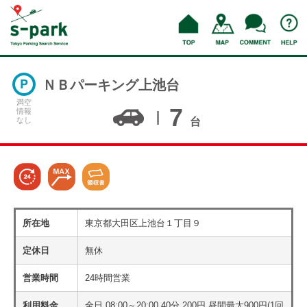
ＮＢパーキング上池台
満空
7
情報
なし
台
所在地
東京都大田区上池台１丁目９
定休日
無休
営業時間
24時間営業
利用料金
全日 08:00～20:00 40分 200円 昼間最大900円(1回