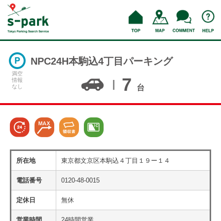
NPC24H本駒込4丁目パーキング
満空
7
情報
なし
台
所在地
東京都文京区本駒込４丁目１９ー１４
電話番号
0120-48-0015
定休日
無休
営業時間
24時間営業