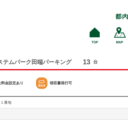
13
ステムパーク田端パーキング
台
大料金設定あり
領収書発行可
１１番地