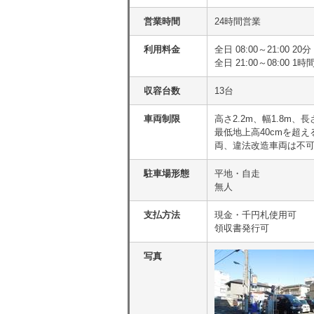
営業時間
24時間営業
利用料金
全日 08:00～21:00 20分
全日 21:00～08:00 1時
収容台数
13台
車両制限
高さ2.2m、幅1.8m、長
最低地上高40cmを超
両、違法改造車両は不
駐車場形態
平地・自走
無人
支払方法
現金・千円札使用可
領収書発行可
写真