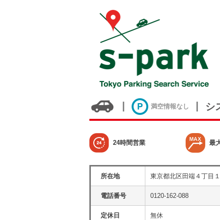
シ
満空情報なし
24時間営業
最
所在地
東京都北区田端４丁目
電話番号
0120-162-088
定休日
無休