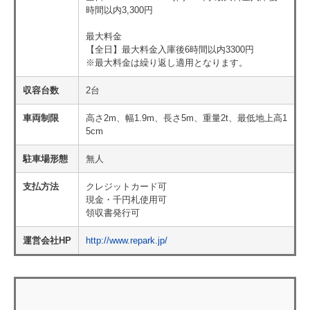
時間以内3,300円
最大料金
【全日】最大料金入庫後6時間以内3300円
※最大料金は繰り返し適用となります。
収容台数
2台
車両制限
高さ2m、幅1.9m、長さ5m、重量2t、最低地上高1
5cm
駐車場形態
無人
支払方法
クレジットカード可
現金・千円札使用可
領収書発行可
運営会社HP
http://www.repark.jp/