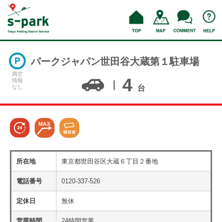
パークジャパン世田谷大蔵第１駐車場
満空
4
情報
なし
台
所在地
東京都世田谷区大蔵６丁目２番地
電話番号
0120-337-526
定休日
無休
営業時間
24時間営業