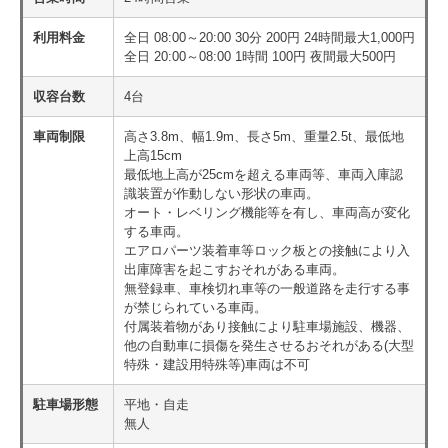
利用料金
全日 08:00～20:00 30分 200円 24時間最大1,000円
全日 20:00～08:00 1時間 100円 夜間最大500円
収容台数
4台
車両制限
高さ3.8m、幅1.9m、長さ5m、重量2.5t、最低地
上高15cm
最低地上高が25cmを超える車両等、車両入庫認
識装置が作動しない形状の車両。
オート・レベリング機能等を有し、車両高が変化
する車両。
エアロパーツ装着車等ロック板との接触により入
出庫障害を起こすおそれがある車両。
無登録車、車検切れ車等の一般道路を走行する事
が禁じられている車両。
付属装着物があり接触により駐車場施設、機器、
他の自動車に損傷を発生させるおそれがある(大型
特殊・建設用特殊等)車両は不可
駐車場形態
平地・自走
無人