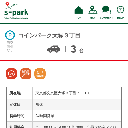
コインパーク大塚３丁目
満空
3
情報
なし
台
所在地
東京都文京区大塚３丁目７ー１０
定休日
無休
営業時間
24時間営業
利用料金
全日 08:00～19:00 30分 300円 〇最大料金 2,200