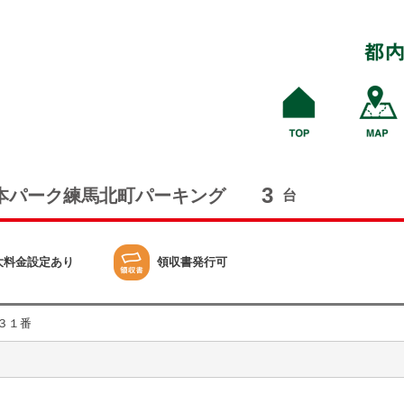
3
本パーク練馬北町パーキング
台
大料金設定あり
領収書発行可
３１番