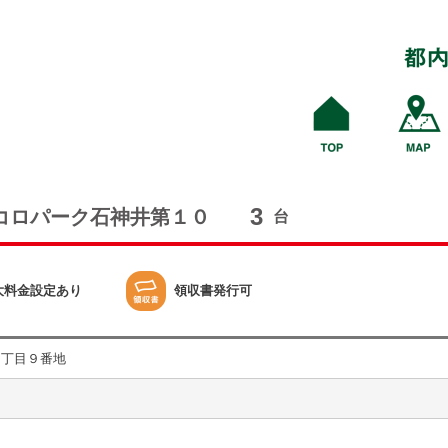
3
コロパーク石神井第１０
台
大料金設定あり
領収書発行可
１丁目９番地