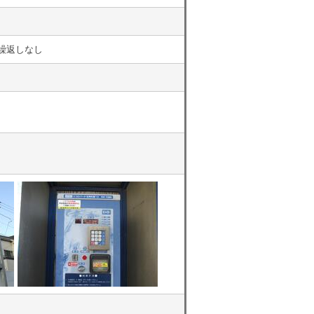
金 繰返しなし