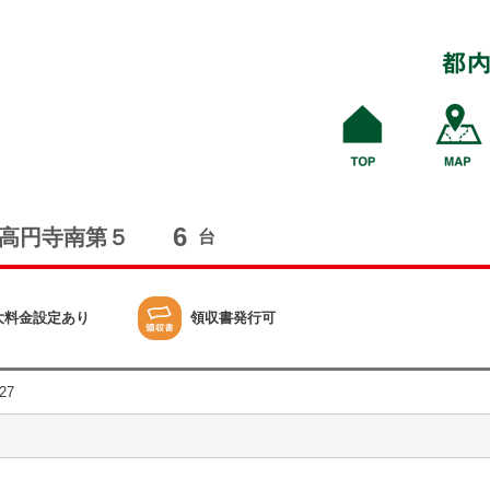
6
高円寺南第５
台
大料金設定あり
領収書発行可
27