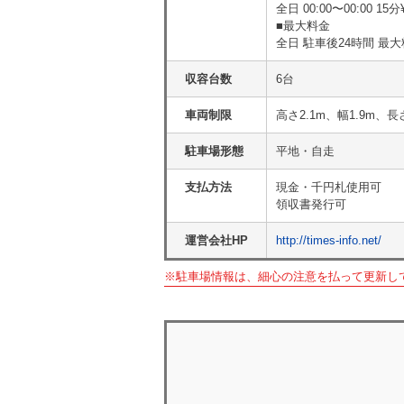
全日 00:00〜00:00 15分
■最大料金
全日 駐車後24時間 最大料
収容台数
6台
車両制限
高さ2.1m、幅1.9m、長
駐車場形態
平地・自走
支払方法
現金・千円札使用可
領収書発行可
運営会社HP
http://times-info.net/
※駐車場情報は、細心の注意を払って更新し