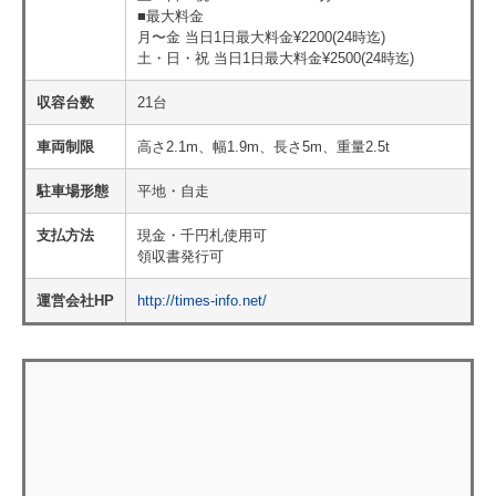
■最大料金
月〜金 当日1日最大料金¥2200(24時迄)
土・日・祝 当日1日最大料金¥2500(24時迄)
収容台数
21台
車両制限
高さ2.1m、幅1.9m、長さ5m、重量2.5t
駐車場形態
平地・自走
支払方法
現金・千円札使用可
領収書発行可
運営会社HP
http://times-info.net/