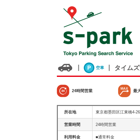
タイムズ
空車
24時間営業
最
所在地
東京都墨田区江東橋4-26
営業時間
24時間営業
利用料金
■通常料金