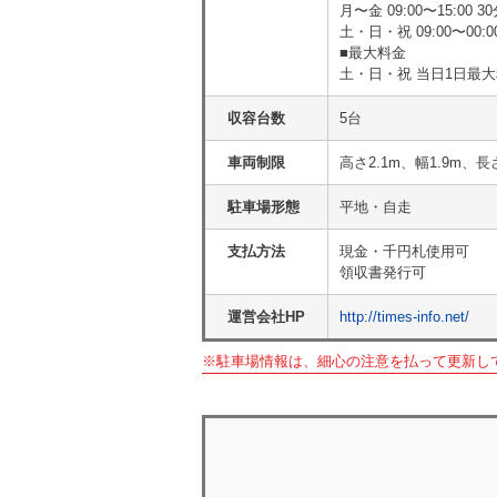
月〜金 09:00〜15:00 30分
土・日・祝 09:00〜00:00 
■最大料金
土・日・祝 当日1日最大料金
収容台数
5台
車両制限
高さ2.1m、幅1.9m、長
駐車場形態
平地・自走
支払方法
現金・千円札使用可
領収書発行可
運営会社HP
http://times-info.net/
※駐車場情報は、細心の注意を払って更新し