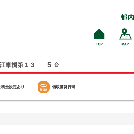
5
江東橋第１３
台
大料金設定あり
領収書発行可