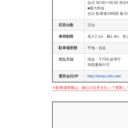
全日 00:00〜00:00 30分
■最大料金
全日 駐車後24時間 最大
収容台数
31台
車両制限
高さ2.1m、幅1.9m、長
駐車場形態
平地・自走
支払方法
現金・千円札使用可
領収書発行可
運営会社HP
http://times-info.net/
※駐車場情報は、細心の注意を払って更新し