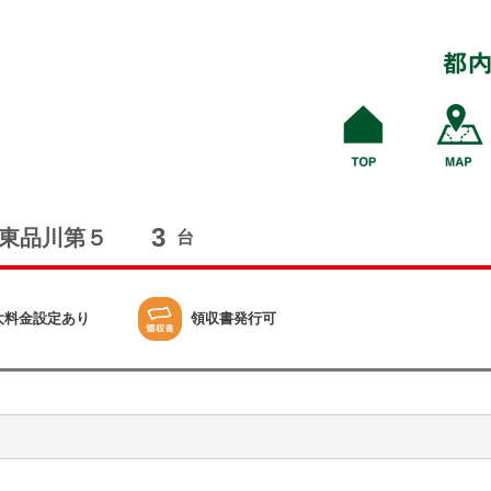
3
東品川第５
台
大料金設定あり
領収書発行可