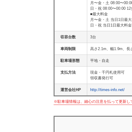
月〜金・土 08:00〜00:00 
日・祝 08:00〜00:00 12分
■最大料金
月〜金・土 当日1日最大料金
日・祝 当日1日最大料金¥1
収容台数
3台
車両制限
高さ2.1m、幅1.9m、長
駐車場形態
平地・自走
支払方法
現金・千円札使用可
領収書発行可
運営会社HP
http://times-info.net/
※駐車場情報は、細心の注意を払って更新し