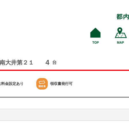
4
南大井第２１
台
大料金設定あり
領収書発行可