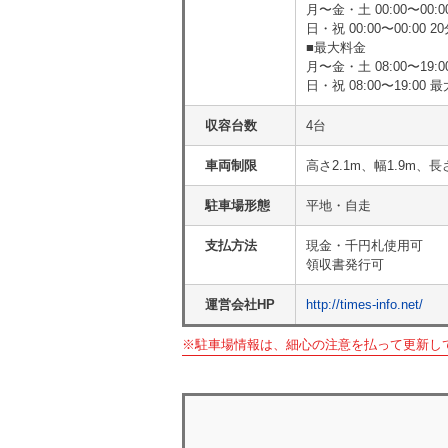
月〜金・土 00:00〜00:00
日・祝 00:00〜00:00 20
■最大料金
月〜金・土 08:00〜19:0
日・祝 08:00〜19:00 最
収容台数
4台
車両制限
高さ2.1m、幅1.9m、長
駐車場形態
平地・自走
支払方法
現金・千円札使用可
領収書発行可
運営会社HP
http://times-info.net/
※駐車場情報は、細心の注意を払って更新し