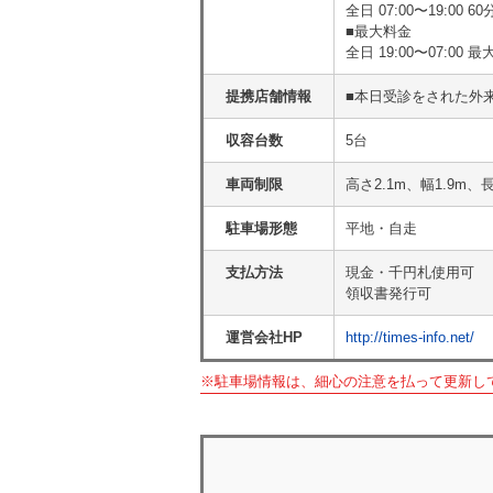
全日 07:00〜19:00 60分
■最大料金
全日 19:00〜07:00 最
提携店舗情報
■本日受診をされた外
収容台数
5台
車両制限
高さ2.1m、幅1.9m、長
駐車場形態
平地・自走
支払方法
現金・千円札使用可
領収書発行可
運営会社HP
http://times-info.net/
※駐車場情報は、細心の注意を払って更新し