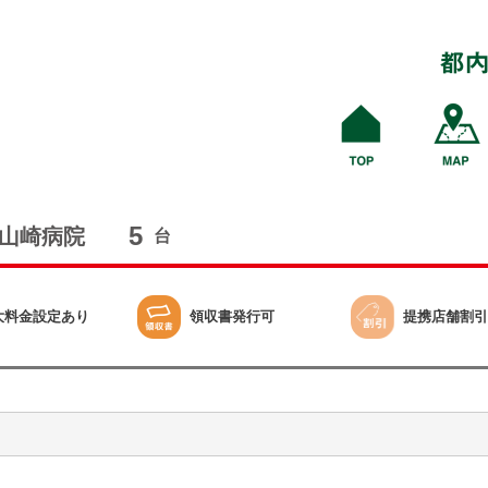
5
山崎病院
台
大料金設定あり
領収書発行可
提携店舗割引