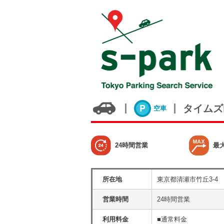
タイムズ
空車
24時間営業
最
所在地
東京都清瀬市竹丘3-4
営業時間
24時間営業
利用料金
■通常料金