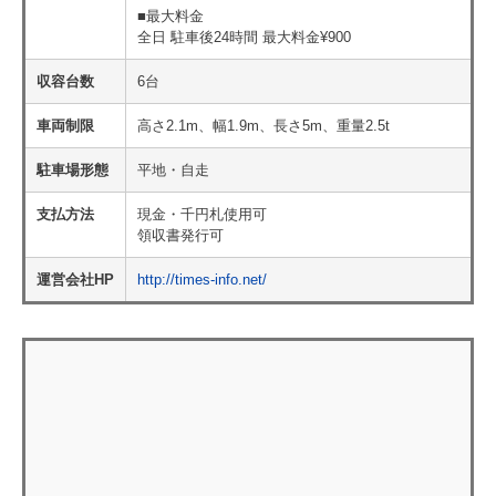
■最大料金
全日 駐車後24時間 最大料金¥900
収容台数
6台
車両制限
高さ2.1m、幅1.9m、長さ5m、重量2.5t
駐車場形態
平地・自走
支払方法
現金・千円札使用可
領収書発行可
運営会社HP
http://times-info.net/