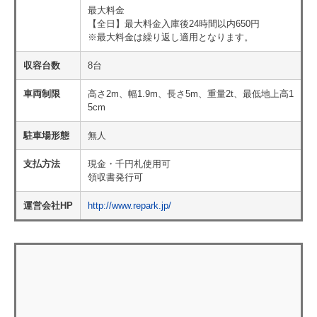
最大料金
【全日】最大料金入庫後24時間以内650円
※最大料金は繰り返し適用となります。
収容台数
8台
車両制限
高さ2m、幅1.9m、長さ5m、重量2t、最低地上高1
5cm
駐車場形態
無人
支払方法
現金・千円札使用可
領収書発行可
運営会社HP
http://www.repark.jp/