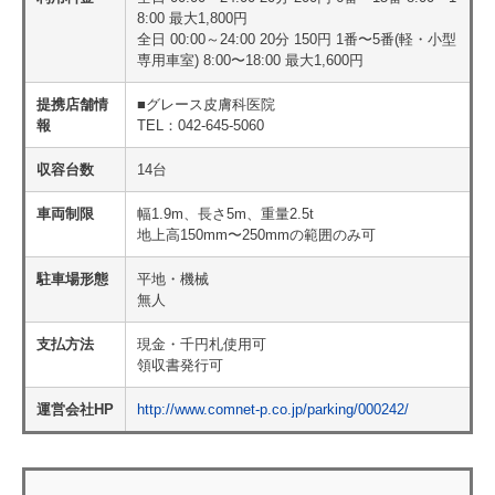
8:00 最大1,800円
全日 00:00～24:00 20分 150円 1番〜5番(軽・小型
専用車室) 8:00〜18:00 最大1,600円
提携店舗情
■グレース皮膚科医院
報
TEL：042-645-5060
収容台数
14台
車両制限
幅1.9m、長さ5m、重量2.5t
地上高150mm〜250mmの範囲のみ可
駐車場形態
平地・機械
無人
支払方法
現金・千円札使用可
領収書発行可
運営会社HP
http://www.comnet-p.co.jp/parking/000242/