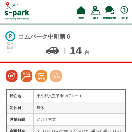
コムパーク中町第６
満空
14
情報
なし
台
所在地
東京都八王子市中町６ー１
定休日
無休
営業時間
24時間営業
利用料金
全日 00:00～24:00 20分 200円 6番〜15番 8:00〜1