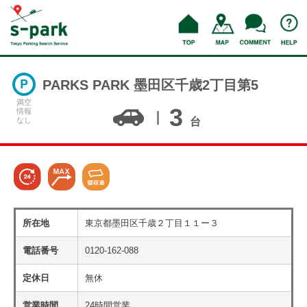
PARKS PARK 墨田区千歳2丁目第5
満空
3
情報
なし
台
所在地
東京都墨田区千歳２丁目１１ー３
電話番号
0120-162-088
定休日
無休
営業時間
24時間営業