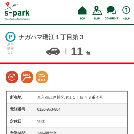
ナガハマ瑞江１丁目第３
満空
11
情報
なし
台
所在地
東京都江戸川区瑞江１丁目４３番４号
電話番号
0120-963-984
定休日
無休
営業時間
24時間営業