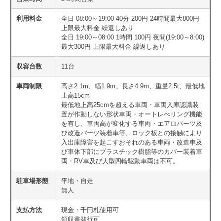
利用料金
全日 08:00～19:00 40分 200円 24時間最大800円
上限最大料金 繰返しあり
全日 19:00～08:00 1時間 100円 夜間(19:00～8:00)
最大300円 上限最大料金 繰返しあり
収容台数
11台
車両制限
高さ2.1m、幅1.9m、長さ4.9m、重量2.5t、最低地
上高15cm
最低地上高25cmを超える車両・車両入庫認識装
置が作動しない形状車両・オートレべリング機能
を有し、車両高が変化する車両・エアロパーツ及
び改造パーツ装着車等、ロック板との接触により
入出庫障害を起こすおそれのある車両・改造車及
び車体下部にプラスチック樹脂等のカバー装着車
両・RV車及び大型四輪駆動車両は不可。
駐車場形態
平地・自走
無人
支払方法
現金・千円札使用可
領収書発行可