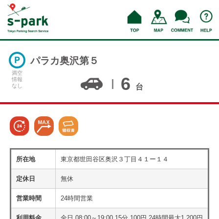
パラカ奥沢第５
満空
6
情報
なし
台
所在地
東京都世田谷区奥沢３丁目４１ー１４
定休日
無休
営業時間
24時間営業
利用料金
全日 08:00～19:00 15分 100円 24時間最大1,200円