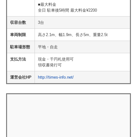
■最大料金
全日 駐車後5時間 最大料金¥2200
収容台数
3台
車両制限
高さ2.1m、幅1.9m、長さ5m、重量2.5t
駐車場形態
平地・自走
支払方法
現金・千円札使用可
領収書発行可
運営会社HP
http://times-info.net/